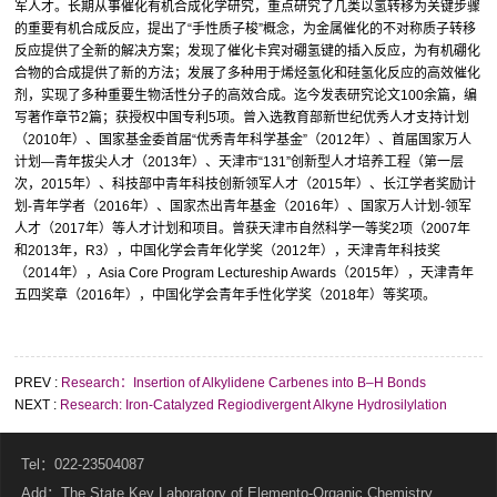
军人才。长期从事催化有机合成化学研究，重点研究了几类以氢转移为关键步骤
的重要有机合成反应，提出了“手性质子梭”概念，为金属催化的不对称质子转移
反应提供了全新的解决方案；发现了催化卡宾对硼氢键的插入反应，为有机硼化
合物的合成提供了新的方法；发展了多种用于烯烃氢化和硅氢化反应的高效催化
剂，实现了多种重要生物活性分子的高效合成。迄今发表研究论文100余篇，编
写著作章节2篇；获授权中国专利5项。曾入选教育部新世纪优秀人才支持计划
（2010年）、国家基金委首届“优秀青年科学基金”（2012年）、首届国家万人
计划—青年拔尖人才（2013年）、天津市“131”创新型人才培养工程（第一层
次，2015年）、科技部中青年科技创新领军人才（2015年）、长江学者奖励计
划-青年学者（2016年）、国家杰出青年基金（2016年）、国家万人计划-领军
人才（2017年）等人才计划和项目。曾获天津市自然科学一等奖2项（2007年
和2013年，R3），中国化学会青年化学奖（2012年），天津青年科技奖
（2014年），Asia Core Program Lectureship Awards（2015年），天津青年
五四奖章（2016年），中国化学会青年手性化学奖（2018年）等奖项。
PREV :
Research：Insertion of Alkylidene Carbenes into B–H Bonds
NEXT :
Research: Iron-Catalyzed Regiodivergent Alkyne Hydrosilylation
Tel：022-23504087
Add：The State Key Laboratory of Elemento-Organic Chemistry