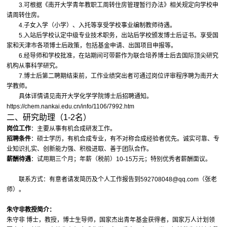
3.可根据《南开大学青年教职工周转住房管理暂行办法》相关规定向学校申
请周转住房。
4.子女入学（小学）、入托等享受学校事业编制教师待遇。
5.入站后学校认定中级专业技术职务，出站后学校颁发博士后证书。享受国
家和天津市各项博士后政策，包括基金申请、出国项目申报等。
6.经导师和学校批准，在站期间可带薪作为联合培养博士后去国际顶尖研究
机构从事科学研究。
7.博士后第二聘期结束前，工作业绩突出者可通过岗位评审程序聘为南开大
学教师。
具体详情请见南开大学化学学院博士后招聘通知。
https://chem.nankai.edu.cn/info/1106/7992.htm
二、研究助理（1-2名）
岗位工作
：主要从事有机合成研发工作。
招聘条件
：硕士学历，有机合成专业，有不对称合成经验者优先。诚实可靠、专
业知识扎实、创新能力强、积极进取、善于团队合作。
薪酬待遇
：试用期三个月；年薪（税前）10-15万元；特别优秀者薪酬面议。
联系方式：有意者请发简历及个人工作报告到592708048@qq.com（张老
师）。
朱守非教授简介：
朱守非 博士，教授，博士生导师，国家杰出青年基金获得者，国家万人计划领