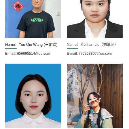
Name：You-Qin Wang (王佑钦)
Name：Mu-Han Liu（刘慕涵）
E-mail: 656895514@qq.com
E-mail: 770268807@qq.com