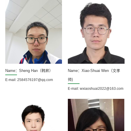
Name：Sheng Han（韩昇）
Name：Xiao-Shuai Wen（文孝
帅)
E-mail: 2584576197@qq.com
E-mail: wxiaoshuai2022@163.com