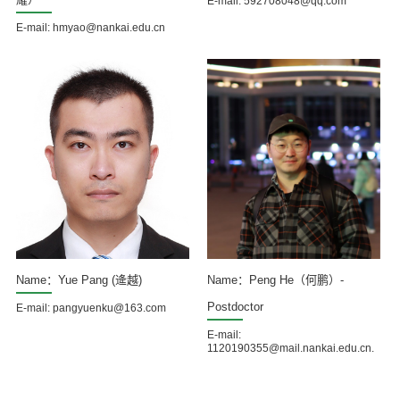
E-mail: 592708048@qq.com
E-mail: hmyao@nankai.edu.cn
Name：Yue Pang (逄越)
Name：Peng He（何鹏）-
Postdoctor
E-mail: pangyuenku@163.com
E-mail:
1120190355@mail.nankai.edu.cn.