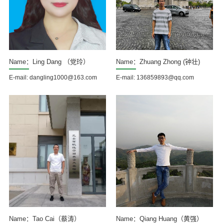
Name：Ling Dang （党玲）
Name：Zhuang Zhong (钟壮)
E-mail: dangling1000@163.com
E-mail: 136859893@qq.com
Name：Tao Cai（蔡涛）
Name：Qiang Huang（黄强）