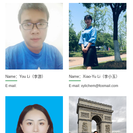
Name：You Li（李游）
Name：Xiao-Yu Li（李小玉）
E-mail:
E-mail: xylichem@foxmail.com