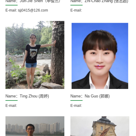
Name：Jun-Jie Shen（申俊杰）
Name：Zhi-Chao Zhang (张志超)
E-mail: sjj0415@126.com
E-mail:
Name：Ting Zhou (周婷)
Name：Na Guo (郭娜)
E-mail:
E-mail: