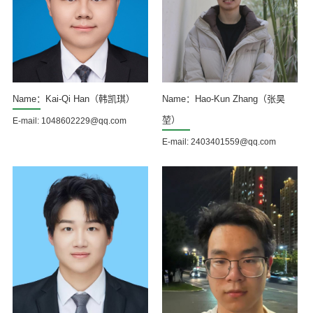
Name：Kai-Qi Han（韩凯琪）
Name：Hao-Kun Zhang（张昊
堃）
E-mail: 1048602229@qq.com
E-mail: 2403401559@qq.com