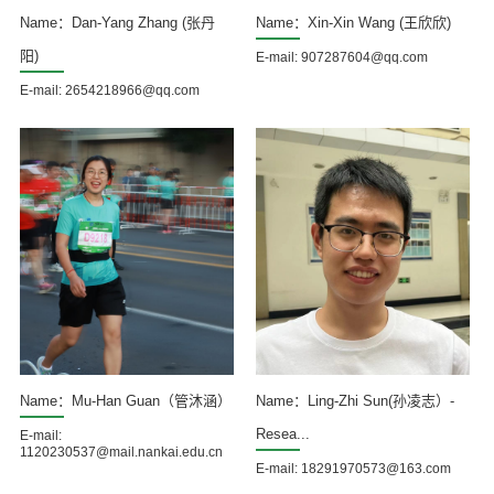
Name：Dan-Yang Zhang (张丹
Name：Xin-Xin Wang (王欣欣)
阳)
E-mail: 907287604@qq.com
E-mail: 2654218966@qq.com
Name：Mu-Han Guan（管沐涵）
Name：Ling-Zhi Sun(孙凌志）-
Resea...
E-mail:
1120230537@mail.nankai.edu.cn
E-mail: 18291970573@163.com