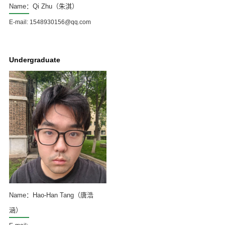
Name：Qi Zhu（朱淇）
E-mail: 1548930156@qq.com
Undergraduate
Name：Hao-Han Tang（唐浩
涵）