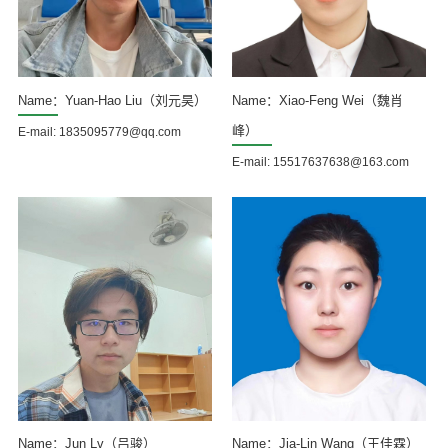
Name：Yuan-Hao Liu（刘元昊）
Name：Xiao-Feng Wei（魏肖
峰）
E-mail: 1835095779@qq.com
E-mail: 15517637638@163.com
Name：Jun Lv（吕骏）
Name：Jia-Lin Wang（王佳霖）