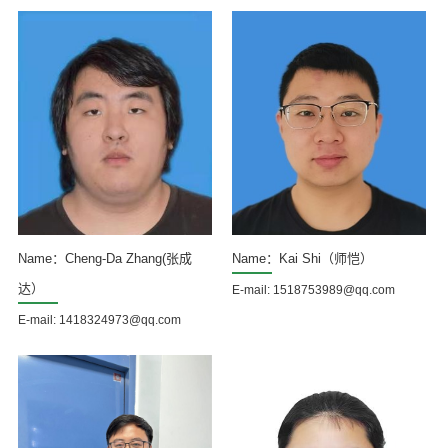
Name：Cheng-Da Zhang(张成
Name：Kai Shi（师恺）
达）
E-mail: 1518753989@qq.com
E-mail: 1418324973@qq.com