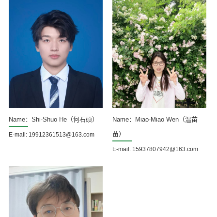
Name：Shi-Shuo He（何石硕）
Name：​Miao-Miao Wen（温苗
苗）
E-mail: 19912361513@163.com
E-mail: 15937807942@163.com