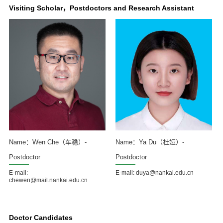
Visiting Scholar，Postdoctors and Research Assistant
Name：Wen Che（车稳）-
Name：Ya Du（杜娅）-
Postdoctor
Postdoctor
E-mail:
E-mail: duya@nankai.edu.cn
chewen@mail.nankai.edu.cn
Doctor Candidates