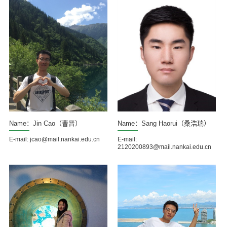
Name：Jin Cao（曹晋）
Name：Sang Haorui（桑浩瑞）
E-mail: jcao@mail.nankai.edu.cn
E-mail:
2120200893@mail.nankai.edu.cn