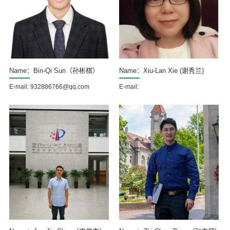
Name：Bin-Qi Sun（孙彬棋）
Name：Xiu-Lan Xie (谢秀兰)
E-mail: 932886766@qq.com
E-mail: