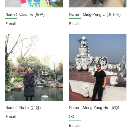
Name：Qiao He (贺荞)
Name：Ming-Peng Li (李明朋)
E-mail:
E-mail:
Name：Na Lv (吕娜)
Name：Meng-Yang Hu（胡梦
阳）
E-mail:
E-mail: