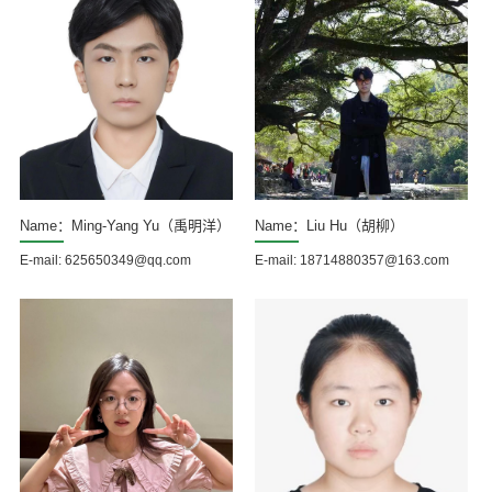
Name：Ming-Yang Yu（禹明洋）
Name：Liu Hu（胡柳）
E-mail: 625650349@qq.com
E-mail: 18714880357@163.com