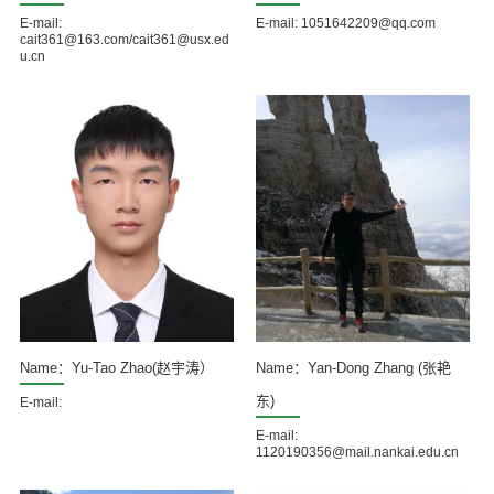
E-mail:
E-mail: 1051642209@qq.com
cait361@163.com/cait361@usx.ed
u.cn
Name：Yu-Tao Zhao(赵宇涛）
Name：Yan-Dong Zhang (张艳
东)
E-mail:
E-mail:
1120190356@mail.nankai.edu.cn