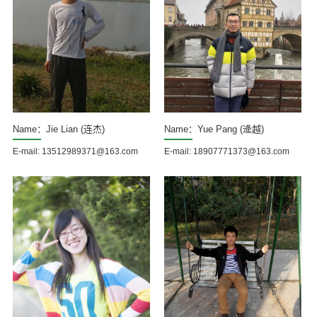
Name：Jie Lian (连杰)
Name：Yue Pang (逄越)
E-mail: 13512989371@163.com
E-mail: 18907771373@163.com