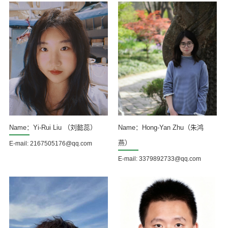
Name：Yi-Rui Liu （刘懿蕊）
Name：Hong-Yan Zhu（朱鸿
燕）
E-mail: 2167505176@qq.com
E-mail: 3379892733@qq.com