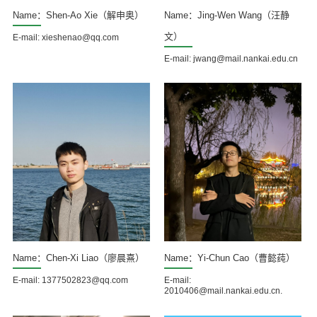
Name：Shen-Ao Xie（解申奥）
Name：Jing-Wen Wang（汪静
文）
E-mail: xieshenao@qq.com
E-mail: jwang@mail.nankai.edu.cn
Name：Chen-Xi Liao（廖晨熹）
Name：Yi-Chun Cao（曹懿莼）
E-mail: 1377502823@qq.com
E-mail:
2010406@mail.nankai.edu.cn.