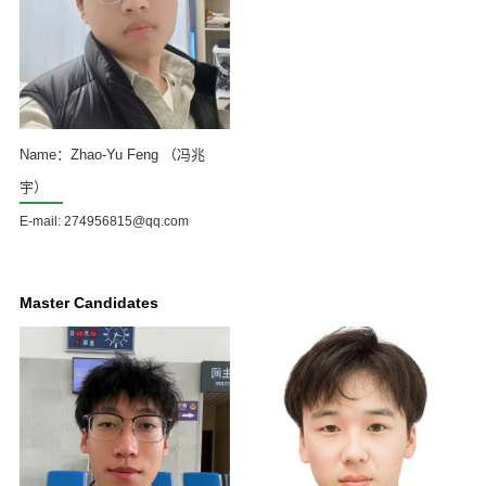
Name：Zhao-Yu Feng （冯兆
宇）
E-mail: 274956815@qq.com
Master Candidates