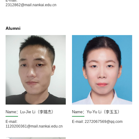
E-mail:
2312862@mail.nankai.edu.cn
Alumni
Name：Lu-Jie Li（李璐杰）
Name：Yu-Yu Li（李玉玉）
E-mail:
E-mail: 2272067569@qq.com
1120200361@mail.nankai.edu.cn