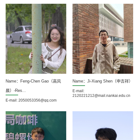
Name：Feng-Chen Gao（高风
Name：Ji-Xiang Shen（申吉祥）
晨）-Res...
E-mail:
2120221212@mail.nankai.edu.cn
E-mail: 2050053356@qq.com