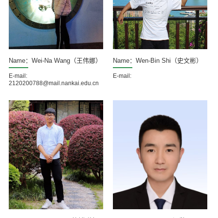
Name：Wei-Na Wang（王伟娜）
Name：Wen-Bin Shi（史文彬）
E-mail:
E-mail:
2120200788@mail.nankai.edu.cn