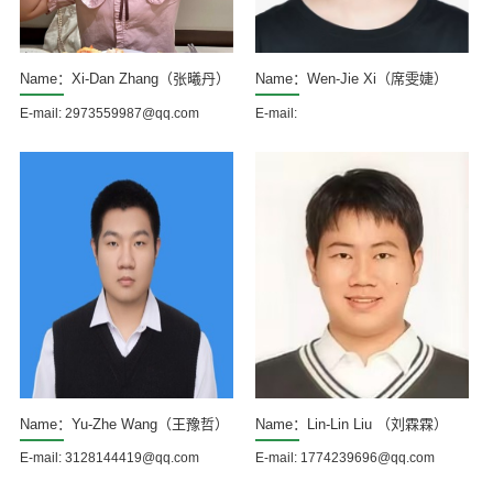
Name：Xi-Dan Zhang（张曦丹）
Name：Wen-Jie Xi（席雯婕）
E-mail: 2973559987@qq.com
E-mail:
Name：Yu-Zhe Wang（王豫哲）
Name：Lin-Lin Liu （刘霖霖）
E-mail: 3128144419@qq.com
E-mail: 1774239696@qq.com