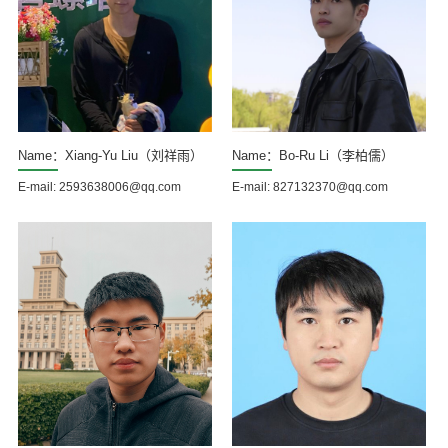
Name：Xiang-Yu Liu（刘祥雨）
Name：Bo-Ru Li（李柏儒）
E-mail: 2593638006@qq.com
E-mail: 827132370@qq.com