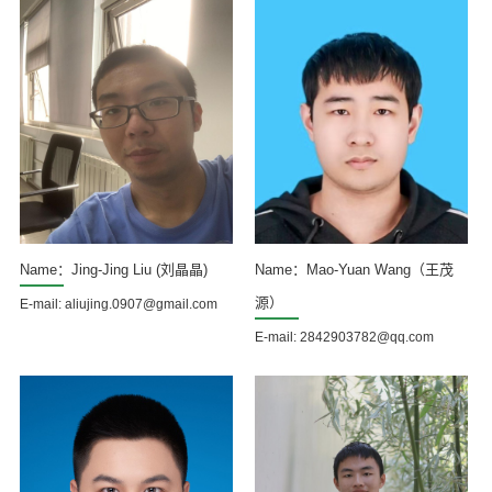
Name：Jing-Jing Liu (刘晶晶)
Name：Mao-Yuan Wang（王茂
源）
E-mail: aliujing.0907@gmail.com
E-mail: 2842903782@qq.com