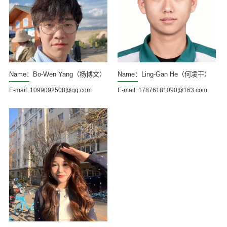
Name：Bo-Wen Yang（杨博文）
Name：Ling-Gan He（何凌干）
E-mail: 1099092508@qq.com
E-mail: 17876181090@163.com