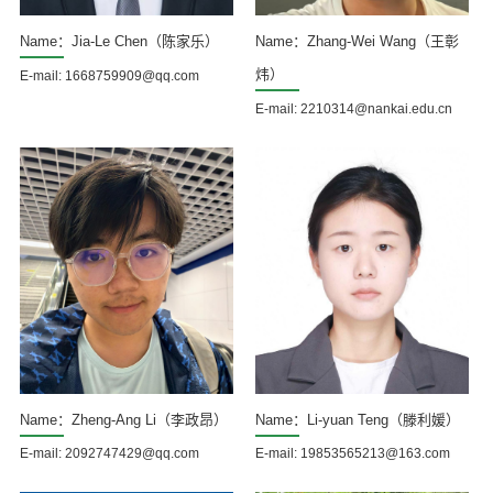
Name：Jia-Le Chen（陈家乐）
Name：Zhang-Wei Wang（王彰
炜）
E-mail: 1668759909@qq.com
E-mail: 2210314@nankai.edu.cn
Name：Zheng-Ang Li（李政昂）
Name：Li-yuan Teng（滕利媛）
E-mail: 2092747429@qq.com
E-mail: 19853565213@163.com