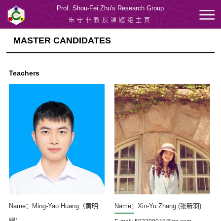
Prof. Shou-Fei Zhu's Research Group
朱守非教授课题组主页
MASTER CANDIDATES
Teachers
Name：Ming-Yao Huang（黄明
Name：Xin-Yu Zhang (张新羽)
耀）