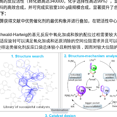
表现出非常高的反应活性（转化数高达340000，化学选择性高达99
料的高效合成，并可完成实验室100 g级规模合成，显著提升了
下：
计算获得文献中优势催化剂的最优构象并进行叠加，在钯活性中心周
uchwald-Hartwig的基元反应中氧化加成和胺的配位过程需
应旋转可以满足氧化加成和还原消除的空间位阻需求并且可以稳定P
，使得这类催化剂反应口袋总体较小且刚性较强，因而对较大位阻