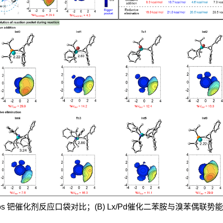
Cy-TPhos 钯催化剂反应口袋对比；(B) Lx/Pd催化二苯胺与溴苯偶联势