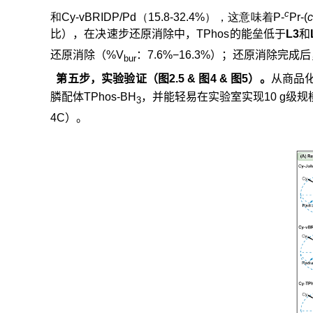
c
和Cy-vBRIDP/Pd（15.8-32.4%），这意味着P-
Pr-(
c
比），在决速步还原消除中，TPhos的能垒低于
L3
和
还原消除（%V
：7.6%−16.3%）；还原消除完成
bur
第五步，实验验证（图
2.5 &
图
4 &
图
5
）。
从商品
膦配体
TPhos-BH
，并能轻易在实验室实现
10 g
级规
3
4C
）。