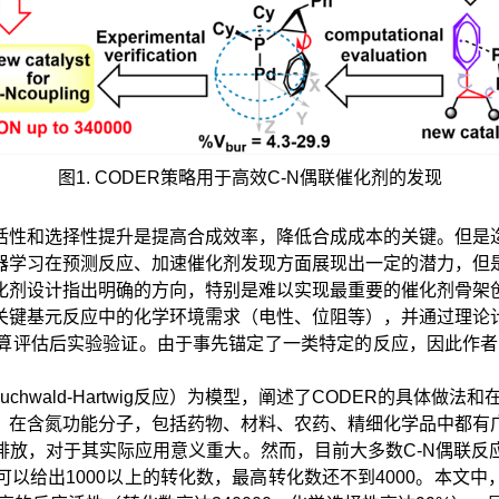
图1. CODER策略用于高效C-N偶联催化剂的发现
活性和选择性提升是提高合成效率，降低合成成本的关键。但是
器学习在预测反应、加速催化剂发现方面展现出一定的潜力，但
化剂设计指出明确的方向，特别是难以实现最重要的催化剂骨架
关键基元反应中的化学环境需求（电性、位阻等），并通过理论
算评估后实验验证。由于事先锚定了一类特定的反应，因此作者
hwald-Hartwig反应）为模型，阐述了CODER的具体做法
键的高效方法，在含氮功能分子，包括药物、材料、农药、精细化学品
排放，对于其实际应用意义重大。然而，目前大多数C-N偶联反
出1000以上的转化数，最高转化数还不到4000。本文中，作