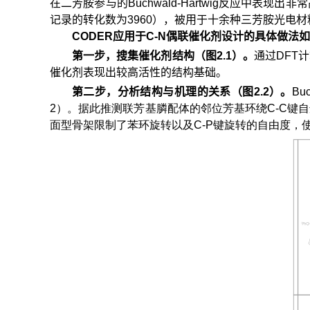
在二芳胺参与的Buchwald-Hartwig反应中
记录的转化数为3960），被用于十余种三芳胺光电材
CODER
应用于
C-N
偶联催化剂设计的具体做法如
第一步，搜集催化剂结构（图
2.1
）。
通过DFT
催化剂表现出较高活性的结构基础。
第二步，分析结构与机理的关系（图
2.2
）。
B
2）。据此推测联芳基膦配体的邻位芳基环绕C-C键自适
面型骨架限制了苯环旋转以及C-P键旋转的自由度