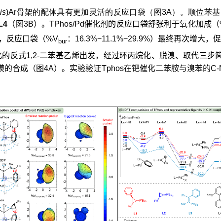
is
)Ar骨架的配体具有更加灵活的反应口袋（图3A）。顺位苯基
L4
（图3B）。TPhos/Pd催化剂的反应口袋舒张利于氧化加成（
后，反应口袋（%V
：16.3%−11.1%−29.9%）最终再次
bur
化的反式
1,2-
二苯基乙烯出发，经过环丙烷化、脱溴、取代三步
模的合成（图
4A
）。实验验证
Tphos
在钯催化二苯胺与溴苯的
C-