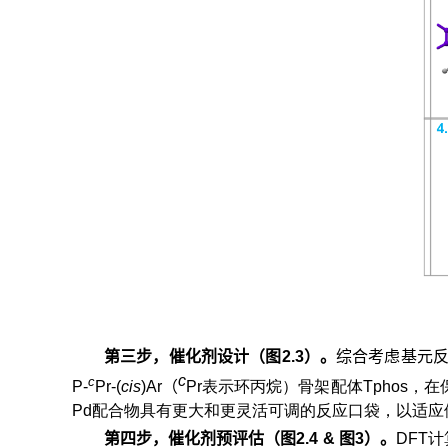
第三步，催化剂设计（图
2.3
）。
综合考虑基元
c
c
P-
Pr-(
cis
)Ar（
Pr表示环丙烷）骨架配体Tphos
Pd配合物具有更大和更灵活可调的反应口袋，以适应
第四步，催化剂预评估（图
2.4 &
图
3
）。
DFT计