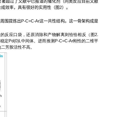
%），显著超过了文献中已报道的催化剂（同类反应目前文献
合成效率，具有很好的实用性（图2）。
围提炼出P-C=C-Ar这一共性结构。这一骨架构成是
要较大的反应口袋，还原消除和产物解离则恰恰相反（图2.
d(0)L中间体。进而推测P-C=C-Ar刚性的二维平
的二芳胺活性不高。