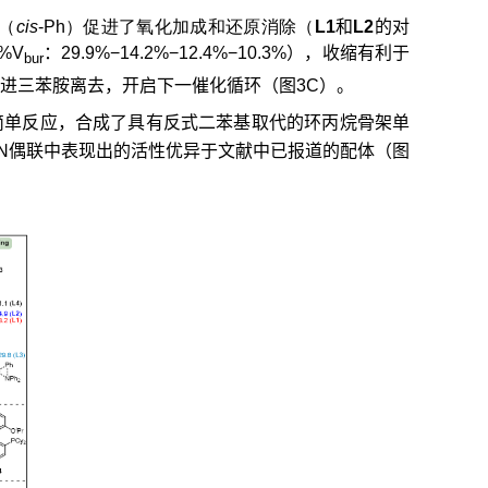
（
cis
-Ph）促进了氧化加成和还原消除（
L1
和
L2
的对
%V
：29.9%−14.2%−12.4%−10.3%），收缩有利于
bur
增大，促进三苯胺离去，开启下一催化循环（图3C）。
简单反应，合成了具有反式二苯基取代的环丙烷骨架单
N
偶联中表现出的活性优异于文献中已报道的配体（图