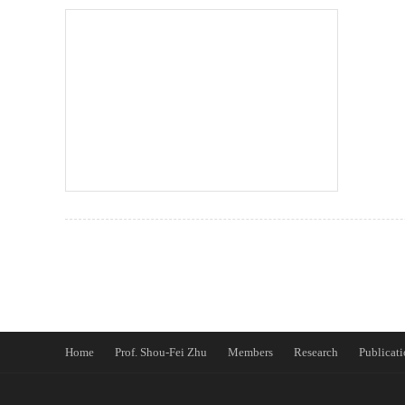
Home
Prof. Shou-Fei Zhu
Members
Research
Publicati