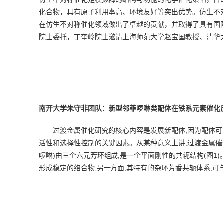
化合物，具有原子利用率高、环境友好等突出优势。仿生不
在仿生不对称催化领域做出了卓越的贡献，并取得了具有国际影响力
院士委托，丁奎岭院士邀请上海师范大学赵宝国教授、清华大
南开大学朱守非团队：新型邻菲啰啉类配体在铁系元素催化
过渡金属催化研究的核心内容是发展新配体,因为配体可以
活性和选择性控制的关键因素。从某种意义上讲,过渡金属催化
啰啉)由三个六元芳环组成,是一个平面刚性的共轭结构(图1
形成稳定的络合物,另一方面,其特有的杂环芳香共轭体系,可与