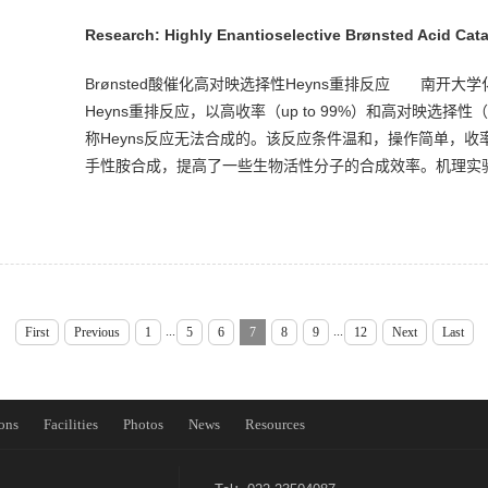
Research: Highly Enantioselective Brønsted Acid Ca
Brønsted酸催化高对映选择性Heyns重排反应 南开大
Heyns重排反应，以高收率（up to 99%）和高对映选择性（u
称Heyns反应无法合成的。该反应条件温和，操作简单，
手性胺合成，提高了一些生物活性分子的合成效率。机理实验
...
...
First
Previous
1
5
6
7
8
9
12
Next
Last
ons
Facilities
Photos
News
Resources