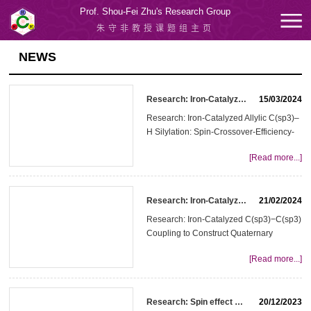
Prof. Shou-Fei Zhu's Research Group
朱守非教授课题组主页
NEWS
Research: Iron-Catalyzed Allylic C(sp3)‒H Silylation: Spin-Crossover-Efficiency-Determined Chemoselectivity 铁催化烯丙位C(sp3)‒H键硅化：自旋交叉效率决定化学选择性
15/03/2024
Research: Iron-Catalyzed Allylic C(sp3)‒
H Silylation: Spin-Crossover-Efficiency-
Determined Chemoselectivity铁催化烯丙
[Read more...]
位C(sp3)‒H键硅化：自旋交叉效率决定化
学选择性 从自旋的角度出发，过渡金属催
化剂可分为闭壳层催化剂和开壳层催化
Research: Iron-Catalyzed C(sp3)−C(sp3) Coupling to Construct Quaternary Carbon Centers
21/02/2024
剂，以铁等3d金属配合物为代表的开壳层
催化剂电子自旋态丰富，反应途径多样，
Research: Iron-Catalyzed C(sp3)−C(sp3)
常常表现出异于传统闭壳层催化剂的性
Coupling to Construct Quaternary
质，具有重要发现机遇。揭示开壳层催化
Carbon Centers铁催化C(sp3)−C(sp3)偶
剂的自旋效应是提升地壳丰产金...
[Read more...]
联构筑季碳中心过渡金属催化的C(sp3)-
C(sp3)偶联反应是构筑C-C键的重要手
段，但是该方法在构筑含有全碳季碳中心
Research: Spin effect on redox acceleration and regioselectivity in Fe-catalyzed alkyne hydrosilylation
20/12/2023
的C-C键方面存在很大挑战。近日，南开