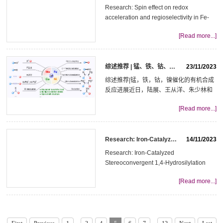
大学化学学院朱守非课题组报道了一种新
Research: Spin effect on redox
颖的铁催化C(sp3)-C(sp3)偶联反应，成功
acceleration and regioselectivity in Fe-
构筑了含有全碳季碳中心的C-C键，特别
catalyzed alkyne hydrosilylation铁催化剂
是对于含有较大空间位阻的三级C(sp3)与
[Read more...]
的自旋效应对氧化还原加速和区域选择性
二级C...
的影响自旋是电子的内禀属性，关于电子
自旋的研究一直是物质科学和交叉领域的
综述推荐 | 锰、铁、钴、镍催化的有机合成反应进展
23/11/2023
前沿方向。在过渡金属催化领域，催化剂
自旋态对化学反应的影响也受到越来越多
综述推荐|锰，铁，钴，镍催化的有机合成
的关注。关于催化剂自旋态效应的研究，
反应进展近日，陆展、王从洋、朱少林和
对发展丰产金属催化具有重要价值。长久
朱守非等人在CCS Chemistry期刊上发表
以来，贵金属催化剂在过渡金属催化的...
[Read more...]
了题为“Recent Advances in Mn, Fe, Co,
Ni-Catalyzed Organic Reactions”的综述
文章，总结了近年来在锰，铁，钴，镍四
Research: Iron-Catalyzed Stereoconvergent 1,4-Hydrosilylation of Conjugated Dienes
14/11/2023
种3d金属催化的有机合成领域所取得的重
要研究进展，着重介绍了这些催化剂在经
Research: Iron-Catalyzed
历金属有机中间体的反应中表现出的独特
Stereoconvergent 1,4-Hydrosilylation
优势以及其背后的机制，并展望了3d金属
ofConjugated Dienes铁催化共轭二烯立体
催化的未来发展趋势以及所面临的机...
[Read more...]
汇聚式1,4-硅氢化反应将E/Z混合的烯烃通
过立体汇聚式转化为具有单一立体构型的
产物具有重要的现实意义，但往往难以实
现。近日，南开大学化学学院朱守非课题
组报道了一种新颖的铁催化共轭二烯立体
...
...